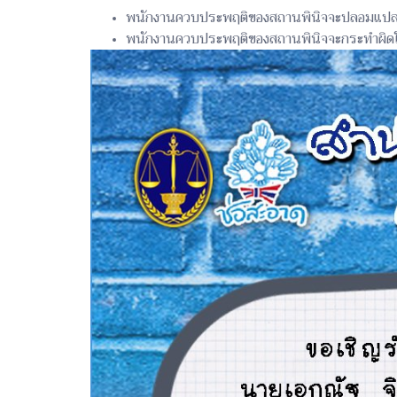
พนักงานควบประพฤติของสถานพินิจจะปลอมแปลงใบถอ
พนักงานควบประพฤติของสถานพินิจจะกระทำผิดใครจ