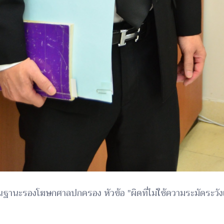
ะรองโฆษกศาลปกครอง หัวข้อ "ผิดที่ไม่ใช้ความระมัดระวังเท่