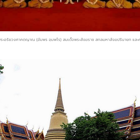
พระอริยวงศาคตญาณ (อัมพร อฺมพโร) สมเด็จพระสังฆราช สกลมหาสังฆปรินายก และ