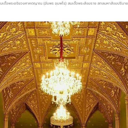
มเด็จพระอริยวงศาคตญาณ (อัมพร อฺมพโร) สมเด็จพระสังฆราช สกลมหาสังฆปรินา