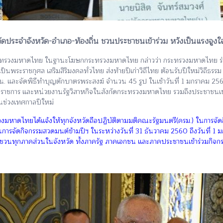
ัดประจำจังหวัด-อำเภอ-ท้องถิ่น ชวนประชาชนเข้าร่วม หวังเป็นแรงจูงใ
ดกระทรวงมหาดไทย ในฐานะโฆษกกระทรวงมหาดไทย กล่าวว่า กระทรวงมหาดไทย ร่ว
ระราชกุศล เสริมสิริมงคลทั่วไทย ส่งท้ายปีเก่าวิถีไทย ต้อนรับปีใหม่วิถีธรรม
.00 น. และจัดพิธีทำบุญตักบาตรพระสงฆ์ จำนวน 45 รูป ในเช้าวันที่ 1 มกราคม 2
ราชการ และหน่วยงานรัฐวิสาหกิจในสังกัดกระทรวงมหาดไทย รวมถึงประชาชนเข้าร่ว
นช่วงเทศกาลปีใหม่
มหาดไทยได้แจ้งให้ทุกจังหวัดถือปฏิบัติตามมติคณะรัฐมนตรี(ครม.) ในการจัดก
การจัดกิจกรรมสวดมนต์ข้ามปีฯ ในระหว่างวันที่ 31 ธันวาคม 2560 ถึงวันที่ 1
ชิญชวนทุกภาคส่วนในจังหวัด ทั้งภาครัฐ ภาคเอกชน และภาคประชาชนเข้าร่วมกิจก