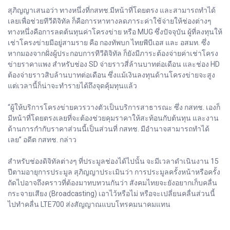
สุภิญญาเสนอว่า ทางหนึ่งที่กสทช.มีหน้าที่โดยตรง และสามารถทำได้
เลยเพื่อช่วยทีวีดิจิทัล ก็คือการหาทางลดภาระค่าใช้จ่ายให้ช่องต่างๆ
ทางหนึ่งคือการลดต้นทุนค่าโครงข่าย หรือ MUG ซึ่งปัจจุบัน ผู้ที่ลงทุนให้
เช่าโครงข่ายมีอยู่สามราย คือ กองทัพบก ไทยพีบีเอส และ อสมท. ซึ่ง
หากมองจากฝั่งผู้ประกอบการทีวีดิจิทัล ก็ยังมีภาระต้องจ่ายค่าเช่าโครง
ข่ายราคาแพง สำหรับช่อง SD จ่ายราวสี่ล้านบาทต่อเดือน และช่อง HD
ต้องจ่ายราวสิบล้านบาทต่อเดือน ซึ่งแม้เงินลงทุนด้านโครงข่ายจะสูง
แต่เวลานี้ก็น่าจะทำรายได้ถึงจุดคุ้มทุนแล้ว
“ผู้ให้บริการโครงข่ายควรวางตัวเป็นบริการสาธารณะ ซึ่ง กสทช. เองก็
มีหน้าที่โดยตรงเลยที่จะต้องช่วยคุมราคาให้สะท้อนกับต้นทุน และงาน
ด้านการกำกับราคาส่วนนี้เป็นส่วนที่ กสทช. มีอำนาจสามารถทำได้
เลย” อดีต กสทช. กล่าว
สำหรับช่องดิจิทัลต่างๆ ที่ประมูลช่องได้ไปนั้น จะมีเวลาดำเนินงาน 15
ปีตามอายุการประมูล สุภิญญาประเมินว่า การประมูลครั้งหน้าหรือครั้ง
ถัดไปอาจถึงคราวที่ต้องมาทบทวนกันว่า สังคมไทยจะยังอยากเก็บคลื่น
กระจายเสียง (ฺBroadcasting) เอาไว้หรือไม่ หรือจะเปลี่ยนคลื่นส่วนนี้
ไปทำคลื่น LTE700 ส่งสัญญาณแบบโทรคมนาคมแทน