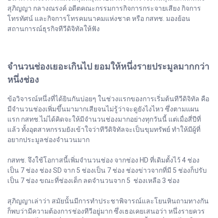
สุภิญญา กลางณรงค์ อดีตคณะกรรมการกิจการกระจายเสียง กิจการ
โทรทัศน์ และกิจการโทรคมนาคมแห่งชาต หรือ กสทช. มองย้อน
สถานการณ์ธุรกิจทีวีดิจิทัลให้ฟัง
จำนวนช่องเยอะเกินไป ยอมให้หนึ่งรายประมูลมากกว่า
หนึ่งช่อง
ข้อวิจารณ์หนึ่งที่ได้ยินกันบ่อยๆ ในช่วงแรกของการเริ่มต้นทีวีดิจิทัล คือ
มีจำนวนช่องเพิ่มขึ้นมามากเสียจนไม่รู้ว่าจะดูยังไงไหว ซึ่งตามแผน
แรก กสทช.ไม่ได้คิดจะให้มีจำนวนช่องมากอย่างทุกวันนี้ แต่เมื่อสี่ปีที่
แล้ว ทั้งอุตสาหกรรมยังเข้าใจว่าทีวีดิจิทัลจะเป็นขุมทรัพย์ ทำให้มีผู้ที่
อยากประมูลช่องจำนวนมาก
กสทช. จึงใช้โอกาสนี้เพิ่มจำนวนช่อง จากช่อง HD ที่เดิมตั้งไว้ 4 ช่อง
เป็น 7 ช่อง ช่อง SD จาก 5 ช่องเป็น 7 ช่อง ช่องข่าวจากที่มี 5 ช่องก็ปรับ
เป็น 7 ช่อง ขณะที่ช่องเด็ก ลดจำนวนจาก 5 ช่องเหลือ 3 ช่อง
สุภิญญาเล่าว่า สมัยนั้นมีการทำประชาพิจารณ์และโยนหินถามทางกัน
ก็พบว่ามีความต้องการช่องทีวีอยู่มาก ซึ่งเธอเคยเสนอว่า หนึ่งรายควร