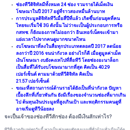
ช่องทีวีดิจิทัลมีทั้งหมด 24 ช่อง รวมรายได้เม็ดเงิน
โฆษณาในปี 2017 อยู่ที่ราวสองหมื่นล้านบาท
การประมูลดิจิทัลทีวีเมื่อสี่ปีที่แล้ว เกิดขึ้นก่อนยุคที่คน
ไทยจะเริ่มใช้ 3G ดังนั้น ไม่ว่าจะเป็นผู้ประกอบการหรือ
กสทช. ก็ยังมองภาพไม่ออกว่า อินเทอร์เน็ตจะเข้ามา
แย่งเวลาไปจากคนดูมากขนาดไหน
งบโฆษณาที่ลงในสื่อทุกประเภทตลอดปี 2017 ลดน้อย
ลงกว่าปี 2016 จนน่ากังวล อย่างไรก็ดี เมื่อดูมูลค่าเม็ด
เงินโฆษณา งบยังคงเทไปที่สื่อทีวี โดยช่องอะนาล็อก
เป็นสื่อที่ได้รับงบโฆษณามากที่สุด คิดเป็น 40.29
เปอร์เซ็นต์ ตามมาด้วยทีวีดิจิทัล คิดเป็น
21.57 เปอร์เซ็นต์
ขณะที่สถานการณ์ด้านรายได้ยังเป็นที่น่ากังวล ปัญหา
เบื้องลึกที่เกี่ยวพันกัน ยังมีเรื่องของจำนวนช่องที่มากเกิน
ไป ต้นทุนเงินประมูลที่สูงเกินเป้า และพฤติกรรมคนดูที่
อาจเริ่มดูทีวีน้อยลง
จะเป็นเจ้าของช่องทีวีสักช่อง ต้องมีเงินสักเท่าไร?
ทีวีที่เราดูกันอยู่ทุกวันนี้ หากเป็นช่องคมชัดสูงแบบที่ทั่วบ้านทั่วเมืองได้ดู