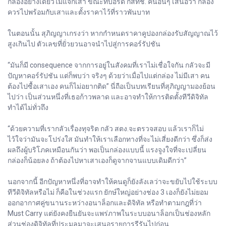
กล่องอย่างเดียวไม่แจกเสา ขณะที่บอร์ด กสทช. คนอื่นๆ เสนอว่า กล่อง
ควรไปพร้อมกับเสาและตั้งราคาไว้ที่ราวพันบาท
ในตอนนั้น สุภิญญาเกรงว่า หากกำหนดราคาคูปองกล่องรับสัญญาณไว้
สูงเกินไป ตัวเลขที่ยั่วยวนอาจนำไปสู่การคอร์รัปชัน
“มันก็มี consequence จากการอยู่ในสังคมที่เราไม่เชื่อใจกัน กลัวจะมี
ปัญหาคอร์รัปชัน แต่ก็พบว่า จริงๆ ด้วยว่าเมื่อไปแต่กล่อง ไม่มีเสา คน
ต้องไปซื้อเสาเอง คนก็ไม่อยากติด” นี่ถือเป็นบทเรียนที่สุภิญญามองย้อน
ไปว่า เป็นส่วนหนึ่งที่เธอก้าวพลาด และอาจทำให้การติดตั้งทีวีดิจิทัล
ทำได้ไม่ทั่วถึง
“ด้วยความที่เรากลัวเรื่องทุจริต กลัว สตง.จะตรวจสอบ แล้วเราก็ไม่
ไว้ใจว่ามันจะโปร่งใส มันทำให้เราเลือกทางที่จะไม่เสี่ยงดีกว่า ซึ่งก็ส่ง
ผลถึงผู้บริโภคเหมือนกันว่า พอเป็นกล่องแบบนี้ แรงจูงใจที่จะเปลี่ยน
กล่องก็น้อยลง ถ้าต้องไปหาเสาเองก็ดูจากจานแบบเดิมดีกว่า”
นอกจากนี้ อีกปัญหาหนึ่งที่อาจทำให้คนดูก็ยังลังเลว่าจะขยับไปใช้ระบบ
ทีวีดิจิทัลหรือไม่ ก็คือในช่วงแรก ยักษ์ใหญ่อย่างช่อง 3 เองก็ยังไม่ยอม
ออกอากาศคู่ขนานระหว่างอนาล็อกและดิจิทัล หรือทำตามกฎที่ว่า
Must Carry แต่ยังคงยืนยันจะแพร่ภาพในระบบอนาล็อกเป็นช่องหลัก
ส่วนช่องดิจิทัลที่ประมูลมาจะเสนอรายการรีรันไปก่อน