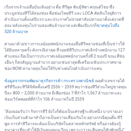
เริ่มจากเจ้าแม่สื่อบันเทิงอย่าง ติ๋ม ทีวีพูล พันธุ์ทิพา ศกุณต์ไชย ซึ่ง
ประมูลช่องทีวีได้สองช่อง คือช่องไทยทีวี และ LOCA ตัดสินใจยุติการ
ดำเนินงานตั้งแต่ปีแรก และประกาศไม่จ่ายค่าสัมปทานมาตั้งแต่งวดที่
สอง หลังลงทุนไปร่วมสองพันล้านบาท แต่เพียงปีแรกก็
ขาดทุนไปถึง
320 ล้านบาท
ตามมาด้วยข่าวการเลย์ออฟพนักงานของสื่อทีวีหลายช่องที่เป็นข่าวให้
ได้ยินหลายครั้ง ดังกรณีล่าสุด ที่วอยซ์ทีวีประกาศเลิกจ้างพนักงาน 127
ตำแหน่ง ถือเป็นการประกาศเลย์ออฟพนักงานครั้งที่ 2 ของปี ขณะที่ช่อ
งอื่นๆ ก็ส่งสัญญาณลำบาก อย่างเช่นล่าสุดที่เครือเนชันประกาศขาย
ช่อง NOW หานายทุนใหม่ให้รับช่วงต่อไปดำเนินการแทน
ข้อมูลจากกรมพัฒนาธุรกิจการค้า กระทรวงพาณิชย์
เผยตัวเลขรายได้
ฟรีทีวีและทีวีดิจิทัลตั้งแต่ปี 2556 – 2559 พบว่าช่องทีวีส่วนใหญ่ขาดทุน
ปีละ 800 – 2,000 ล้านบาท มีเพียงช่อง 7 ที่กำไร 1,567 ล้านบาท และ
ช่องเวิร์คพอยท์ที่กำไร 106 ล้านบาทในปี 2559
“ต้องยอมรับว่า กิจการทีวี ยังไงก็ต้องเป็นเศรษฐีระดับหนึ่ง บางรายเอา
เงินเก็บส่วนตัวมาทำก็อาจเป็นความเสี่ยงเกินไป อย่างกรณีคุณติ๋ม ทีวี
พูล การทำทีวีอาจจะต้องเป็นบริษัทในตลาดหลักทรัพย์ หรืออาจต้องกู้
ธนาคารที่จะทำให้มีเงินทุนหมุนเวียน เพราะกว่าจะคืนทุนก็สักพักหนึ่ง”