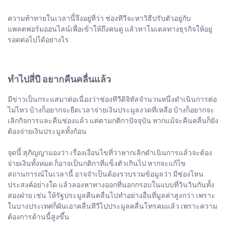
ความท้าทายในเวลานี้จึงอยู่ที่ว่า ช่องทีวีจะหาวิธีปรับตัวอยู่กับ
แพลตฟอร์มออนไลน์เพื่อเข้าให้ถึงคนดู แล้วหาโมเดลทางธุรกิจให้อยู่
รอดต่อไปได้อย่างไร
ทำไปสี่ปี อยากคืนคลื่นแล้ว
มีข่าวเป็นกระแสมาต่อเนื่องว่าช่องทีวีดิจิทัลจำนวนหนึ่งดำเนินการต่อ
ไม่ไหว บ้างก็อยากจะยืดเวลาจ่ายเงินประมูลงวดที่เหลือ บ้างก็อยากจะ
เลิกกิจการและคืนช่องแล้ว แต่ตามกติกาปัจจุบัน หากแม้จะคืนคลื่นก็ยัง
ต้องจ่ายเงินประมูลทั้งก้อน
จุดนี้ สุภิญญามองว่า เรื่องเงื่อนไขที่ว่าหากเลิกดำเนินการแล้วจะต้อง
จ่ายเงินทั้งหมด ก็อาจเป็นกติกาที่แข็งตัวเกินไป หากจะแก้ไข
สถานการณ์ในเวลานี้ อาจจำเป็นต้องรวบรวมข้อมูลว่า มีช่องไหน
ประสงค์อย่างใด แล้วลองหาทางออกที่นอกกรอบในแบบที่วินวินกันทั้ง
สองฝ่าย เช่น ให้รัฐประมูลคืนคลื่นไปทำอย่างอื่นที่มูลค่าสูงกว่า เพราะ
ในบางประเทศก็ผันเอาคลื่นทีวีไปประมูลคลื่นโทรคมแล้ว เพราะความ
ต้องการด้านนี้สูงขึ้น