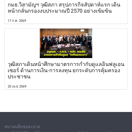
กมธ.วิสามัญฯ วุฒิสภา สรุปภารกิจสัปดาห์แรก เดิน
หน้ากลั่นกรองงบประมาณปี 2570 อย่างเข้มข้น
17 ก.ค. 2569
วุฒิสภาเดินหน้าศึกษามาตรการกำกับดูแลอินฟลูเอน
เซอร์ ด้านการเงิน-การลงทุน ยกระดับการคุ้มครอง
ประชาชน
25 เม.ย 2569
สมาคมสื่อช่อสะอาด