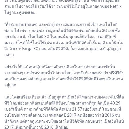
อะไรเป็นคู่แข่ง ก็คงมีแต่ความง่วงของคนดูเท่านั้น ที่จะทำให้ผู้ชมละ
สายตาไปจากจอได้ เรียกได้ว่า ระบบทีวีไม่ได้อยู่ในสายตาของ Netflix
ในฐานะคู่แข่งเลย
“ทั้งสองฝ่าย (กสทช. และช่อง) ประเมินสถานการณ์เรื่องเทคโนโลยี
พลาดไป เพราะ กสทช.ประมูลคลื่นทีวีดิจิทัลพร้อมกับคลื่น 3G เลย ซึ่ง
อย่าลืมว่าเมืองไทยไม่มี 3G ในตอนนั้น ทุกคนก็คิดไม่ออก พอมีปุ๊บ พี่
มอเตอร์ไซค์ก็ใช้ไลน์ใช้เฟซ แล้วตอนนั้นทีวีดิจิทัลก็เริ่มพอดี คนก็นึกไม่
ถึง ถ้าเราประมูล 3G ก่อน คลื่นทีวีดิจิทัลก็อาจจะลดมูลค่าลง” สุภิญญา
กล่าว
อย่างไรก็ดี แม้คนกลุ่มหนึ่งอาจมีทางเลือกในการจ่ายค่าสมาชิกใน
ระบบต่างๆ แต่สำหรับคนทั่วไปส่วนใหญ่ อาจยังต้องยอมรับว่า ฟรีทีวียัง
คนเป็นช่องทางสำคัญ และเป็นปัจจัยที่ทำให้ทีวีดิจิทัลมีโอกาสในตลาด
อยู่มาก
และโดยเปรียบเทียบแล้ว เมื่อดูมูลค่าเม็ดเงินโฆษณา งบยังคงเทไปที่สื่อ
ทีวี โดยช่องอนาล็อกเป็นสื่อที่ได้รับงบโฆษณามากที่สุด คิดเป็น 40.29
เปอร์เซ็นต์ ตามมาด้วยทีวีดิจิทัล คิดเป็น 21.57 เปอร์เซ็นต์ โดยขณะที่
งบโฆษณารวมสื่อทุกประเภทตลอดปี 2017 ลดน้อยลงกว่าปี 2016 จน
น่ากังวล แต่หากดูเฉพาะงบโฆษณาในทีวีดิจิทัล กลับพบว่า เม็ดเงินในปี
2017 เพิ่มมากขึ้นกว่าปี 2016 เล็กน้อย