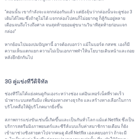
“ตอนนั้น เขากำลังจะแจกกล่องกันแล้ว แต่ยังลุ้นว่ากล่องนั้นจะดูช่อง 3
เดิมได้ไหม ซึ่งถ้าดูไม่ได้ แจกกล่องไปคนก็ไม่อยากดู ก็สู้กันอยู่หลาย
เดือนจนถึงโรงถึงศาล จนสุดท้ายยอมคู่ขนานวินาทีสุดท้ายก่อนแจก
กล่อง”
หากย้อนไปมองปมปัญหานี้ อาจต้องบอกว่า แม้ในบอร์ด กสทช. เองก็มี
ความเห็นแตกแยก ความไม่เป็นเอกภาพทำให้นโยบายเดินหน้าและถอย
หลังยึกยักกันไป
3G คู่แข่งทีวีดิจิทัล
ช่องทีวีไม่ได้แย่งคนดูกันเองระหว่างช่อง แต่อินเทอร์เน็ตที่รวดเร็ว
นำพาระบบสตรีมมิง เพิ่มช่องทางทางธุรกิจ และสร้างทางเลือกในการ
บริโภคสื่อให้ผู้บริโภคมากยิ่งขึ้น
สภาพการแข่งขันเช่นนี้เกิดขึ้นและเป็นกันทั่วโลก แม้แต่ Netflix ซึ่งเป็น
บริการสตรีมมิงภาพยนตร์และซีรีส์แบบเก็บค่าสมาชิกรายเดือน ก็ยัง
เข้ามาช่วงชิงสายตาไปจากคนดู ดังที่ Netflix เองเคยบอกว่า ถ้าจะมี