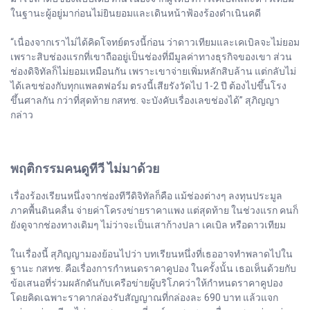
ในฐานะผู้อยู่มาก่อนไม่ยินยอมและเดินหน้าฟ้องร้องดำเนินคดี
“เนื่องจากเราไม่ได้คิดโจทย์ตรงนี้ก่อน ว่าดาวเทียมและเคเบิลจะไม่ยอม
เพราะสิบช่องแรกที่เขาถืออยู่เป็นช่องที่มีมูลค่าทางธุรกิจของเขา ส่วน
ช่องดิจิทัลก็ไม่ยอมเหมือนกัน เพราะเขาจ่ายเพิ่มหลักสิบล้าน แต่กลับไม่
ได้เลขช่องกับทุกแพลตฟอร์ม ตรงนี้เสียรังวัดไป 1-2 ปี ต้องไปขึ้นโรง
ขึ้นศาลกัน กว่าที่สุดท้าย กสทช. จะบังคับเรื่องเลขช่องได้” สุภิญญา
กล่าว
พฤติกรรมคนดูทีวี ไม่มาด้วย
เรื่องร้องเรียนหนึ่งจากช่องทีวีดิจิทัลก็คือ แม้ช่องต่างๆ ลงทุนประมูล
ภาคพื้นดินคลื่น จ่ายค่าโครงข่ายราคาแพง แต่สุดท้าย ในช่วงแรก คนก็
ยังดูจากช่องทางเดิมๆ ไม่ว่าจะเป็นเสาก้างปลา เคเบิล หรือดาวเทียม
ในเรื่องนี้ สุภิญญามองย้อนไปว่า บทเรียนหนึ่งที่เธออาจทำพลาดไปใน
ฐานะ กสทช. คือเรื่องการกำหนดราคาคูปอง ในครั้งนั้น เธอเห็นด้วยกับ
ข้อเสนอที่ร่วมผลักดันกับเครือข่ายผู้บริโภคว่าให้กำหนดราคาคูปอง
โดยคิดเฉพาะราคากล่องรับสัญญาณที่กล่องละ 690 บาท แล้วแจก