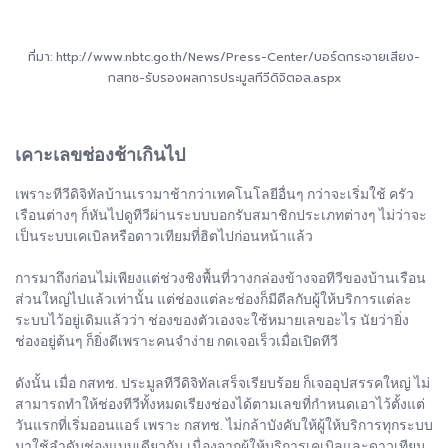
ที่มา: http://www.nbtc.go.th/News/Press-Center/บอร์ดกระจายเสียง-
กสทช-รับรองผลการประมูลทีวีดิจิตอล.aspx
เคาะเลขช่องช้าเกินไป
เพราะทีวีดิจิทัลบ้านเรามาช้ากว่าเทคโนโลยีอื่นๆ กว่าจะเริ่มใช้ ครัว
เรือนต่างๆ ก็หันไปดูทีวีผ่านระบบบอกรับสมาชิกประเภทต่างๆ ไม่ว่าจะ
เป็นระบบเคเบิลหรือดาวเทียมที่ฮิตไปก่อนหน้าแล้ว
การมาถึงก่อนไม่เพียงแต่ช่วงชิงพื้นที่วางกล่องข้างจอทีวีของบ้านเรือน
ส่วนใหญ่ไปแล้วเท่านั้น แต่ช่องแต่ละช่องก็มีดีลกับผู้ให้บริการแต่ละ
ระบบไว้อยู่เดิมแล้วว่า ช่องของตัวเองจะใช้หมายเลขอะไร นัยว่ายิ่ง
ช่องอยู่ต้นๆ ก็ยิ่งดีเพราะคนจำง่าย กดเจอเร็วเมื่อเปิดทีวี
ดังนั้น เมื่อ กสทช. ประมูลทีวีดิจิทัลเสร็จเรียบร้อย ก็เจออุปสรรคใหญ่ ไม่
สามารถทำให้ช่องทีวีทั้งหมดเรียงช่องได้ตามเลขที่กำหนดเอาไว้ตั้งแต่
วันแรกที่เริ่มออนแอร์ เพราะ กสทช. ไม่กล้าบังคับให้ผู้ให้บริการทุกระบบ
มาใช้ลำดับช่องแบบเดียวกัน เนื่องจากผู้ให้บริการเคเบิลและดาวเทียม