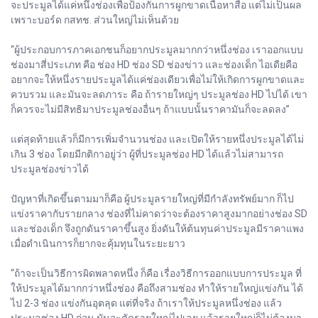
จะประมูลได้แค่หนึ่งช่องเพื่อป้องกันการผูกขาดเนื้อหาสื่อ แต่ไม่เป็นผล
เพราะบอร์ด กสทช. ส่วนใหญ่ไม่เห็นด้วย
“ผู้ประกอบการภาคเอกชนก็อยากประมูลมากกว่าหนึ่งช่อง เราออกแบบ
ช่องมาสี่ประเภท คือ ช่อง HD ช่อง SD ช่องข่าว และช่องเด็ก ไอเดียคือ
อยากจะให้หนึ่งรายประมูลได้แค่ช่องเดียวเพื่อไม่ให้เกิดการผูกขาดและ
ควบรวม และมันจะลดภาระ คือ ถ้ารายใหญ่ๆ ประมูลช่อง HD ไปได้ เขา
ก็ควรจะไม่มีสิทธิมาประมูลช่องอื่นๆ ถ้าแบบนั้นราคามันก็จะลดลง”
แต่สุดท้ายแล้วก็มีการเพิ่มจำนวนช่อง และเปิดให้รายหนึ่งประมูลได้ไม่
เกิน 3 ช่อง โดยมีกติกาอยู่ว่า ผู้ที่ประมูลช่อง HD ได้แล้วไม่สามารถ
ประมูลช่องข่าวได้
ปัญหาที่เกิดขึ้นตามมาก็คือ ผู้ประมูลรายใหญ่ที่มีกำลังทรัพย์มาก ก็ไป
แข่งราคากับรายกลาง ช่องที่ไม่คาดว่าจะต้องราคาสูงมากอย่างช่อง SD
และช่องเด็ก จึงถูกดันราคาขึ้นสูง ยิ่งดันให้ต้นทุนค่าประมูลมีราคาแพง
เมื่อดำเนินการก็ยากจะคุ้มทุนในระยะยาว
“ถ้าจะเป็นวิธีการผิดพลาดหนึ่ง ก็คือ เรื่องวิธีการออกแบบการประมูล ที่
ให้ประมูลได้มากกว่าหนึ่งช่อง คือถึงสามช่อง ทำให้รายใหญ่แข่งกัน ได้
ไป 2-3 ช่อง แข่งกันอุตลุด แต่ที่จริง ถ้าเราให้ประมูลหนึ่งช่อง แล้ว