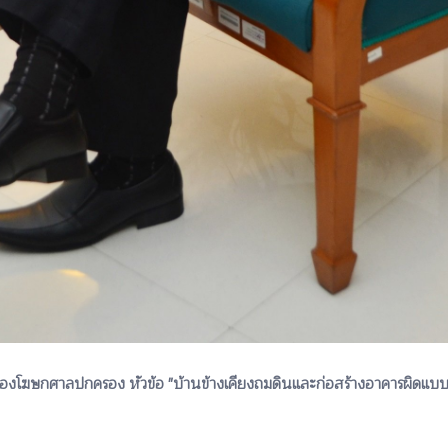
กศาลปกครอง หัวข้อ "บ้านข้างเคียงถมดินและก่อสร้างอาคารผิดแบบ ร้องเร