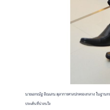
นายเอกณัฐ จิณเสน ตุลาการศาลปกครองกลาง ในฐานะรองโฆษ
ประเด็นที่น่าสนใจ