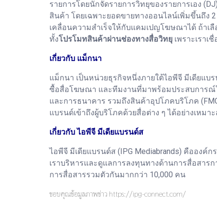
รายการโดยนักจัดรายการวิทยุของรายการเอง (DJ) 
สินค้า โดยเฉพาะยอดขายทางออนไลน์เพิ่มขึ้นถึง 2 เ
เคลื่อนความสำเร็จให้กับแคมเปญโฆษณาได้ ถ้าเลื
ทั้ง
โปรโมทสินค้าผ่านช่องทางสื่อวิทยุ
เพราะเราเชื่
เกี่ยวกับ แม็กนา
แม็กนา เป็นหน่วยธุรกิจหนึ่งภายใต้ไอพีจี มีเดีย
ซื้อสื่อโฆษณา และทีมงานที่มาพร้อมประสบการณ์ใน
และการธนาคาร รวมถึงสินค้าอุปโภคบริโภค (FMCG
แบรนด์เข้าถึงผู้บริโภคด้วยสื่อต่าง ๆ ได้อย่างเห
เกี่ยวกับ ไอพีจี มีเดียแบรนด์ส
ไอพีจี มีเดียแบรนด์ส (IPG Mediabrands) คือองค์กร
เราบริหารและดูแลการลงทุนทางด้านการสื่อสารการต
การสื่อสารรวมตัวกันมากกว่า 10,000 คน
ขอบคุณข้อมูลภาพข่าว https://ipg-connect.com/