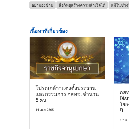
อย่ามองข้าม
สื่อวิทยุสร้างความสำเร็จได้
แม้ในช่วง
เนื้อหาที่เกี่ยวข้อง
โปรดเกล้าฯ​แต่งตั้ง​ประธาน
กสท
และกรรมการ​ กสทช. จำนวน
Disr
5 คน
โฆษ
ปี
14 เม.ย 2565
1 ก.ค.