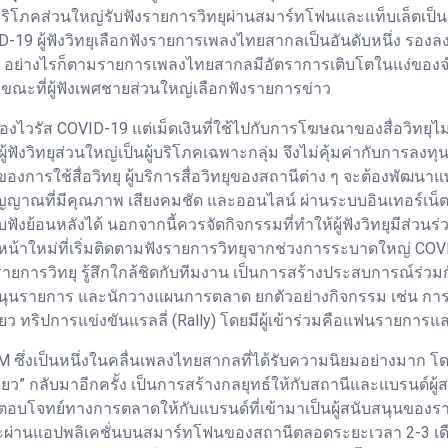
ู้บริโภคส่วนใหญ่รับฟังรายการวิทยุผ่านสมาร์ทโฟนและแท็บเล็ตเป็
-19 ผู้ฟังวิทยุเลือกฟังรายการเพลงไทยสากลเป็นอันดับหนึ่ง รอ
อย่างไรก็ตามรายการเพลงไทยสากลมีอัตราการเติบโตในแง่ของจำนวนผู
 ขณะที่ผู้ฟังเพศชายส่วนใหญ่เลือกฟังรายการข่าว
ดของไวรัส COVID-19 แต่เม็ดเงินที่ใช้ไปกับการโฆษณาของสื่อวิทยุไ
ผู้ฟังวิทยุส่วนใหญ่เป็นผู้บริโภคเฉพาะกลุ่ม จึงไม่คุ้มค่ากับการล
งการใช้สื่อวิทยุ ผู้บริการสื่อวิทยุของสถานีต่าง ๆ จะต้องพัฒน
ญญาณที่มีคุณภาพ เสียงคมชัด และออนไลน์ ผ่านระบบอินเทอร์เน็ต เ
้อนหลังได้ นอกจากนี้ควรจัดกิจกรรมที่ทำให้ผู้ฟังวิทยุมีส่วนร่วม
รหน้าใหม่ที่เริ่มติดตามฟังรายการวิทยุจากช่วงการระบาดใหญ่ COV
มกับรายการวิทยุ รู้สึกใกล้ชิดกับทีมงาน เป็นการสร้างประสบการณ์ร่วม
บสนุนรายการ และนักวางแผนการตลาด ยกตัวอย่างกิจกรรม เช่น การใ
ว ทริปการแข่งขันแรลลี่ (Rally) โดยมีผู้เข้าร่วมคือแฟนรายการ
93 FM ซึ่งเป็นหนึ่งในคลื่นเพลงไทยสากลที่ได้รับความนิยมอย่างมา
ดียว” กลับมาอีกครั้ง เป็นการสร้างกลยุทธ์ให้กับสถานีและแบรนด์ผู
อบโจทย์ทางการตลาดให้กับแบรนด์ที่เข้ามาเป็นผู้สนับสนุนของรา
และผ่านแอปพลิเคชั่นบนสมาร์ทโฟนของสถานีตลอดระยะเวลา 2-3 เดื