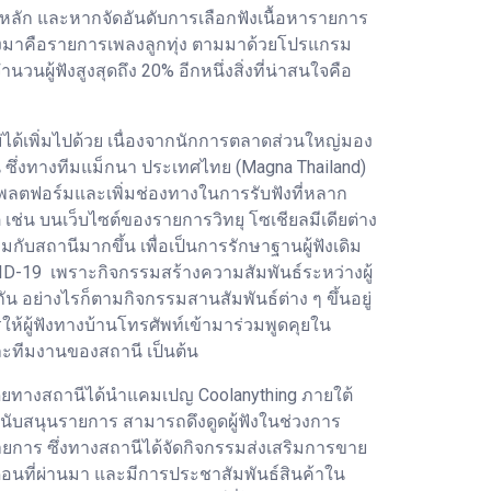
นหลัก และหากจัดอันดับการเลือกฟังเนื้อหารายการ
งลงมาคือรายการเพลงลูกทุ่ง ตามมาด้วยโปรแกรม
้ฟังสูงสุดถึง 20% อีกหนึ่งสิ่งที่น่าสนใจคือ
ม่ได้เพิ่มไปด้วย เนื่องจากนักการตลาดส่วนใหญ่มอง
งทุน ซึ่งทางทีมแม็กนา ประเทศไทย (Magna Thailand)
าแพลตฟอร์มและเพิ่มช่องทางในการรับฟังที่หลาก
ช่น บนเว็บไซต์ของรายการวิทยุ โซเชียลมีเดียต่าง
กับสถานีมากขึ้น เพื่อเป็นการรักษาฐานผู้ฟังเดิม
ID-19 เพราะกิจกรรมสร้างความสัมพันธ์ระหว่างผู้
กัน อย่างไรก็ตามกิจกรรมสานสัมพันธ์ต่าง ๆ ขึ้นอยู่
ห้ผู้ฟังทางบ้านโทรศัพท์เข้ามาร่วมพูดคุยใน
และทีมงานของสถานี เป็นต้น
ก โดยทางสถานีได้นำแคมเปญ Coolanything ภายใต้
้สนับสนุนรายการ สามารถดึงดูดผู้ฟังในช่วงการ
ยการ ซึ่งทางสถานีได้จัดกิจกรรมส่งเสริมการขาย
อนที่ผ่านมา และมีการประชาสัมพันธ์สินค้าใน