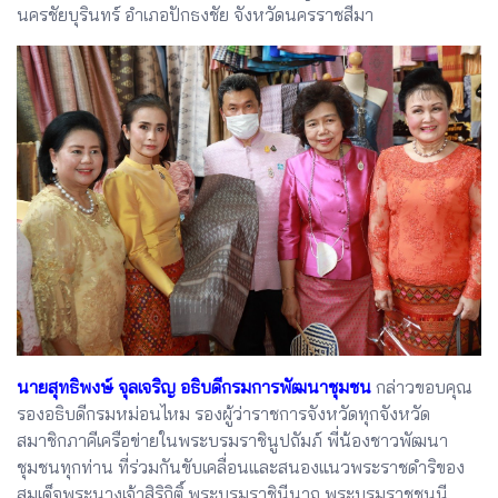
นครชัยบุรินทร์ อำเภอปักธงชัย จังหวัดนครราชสีมา
นายสุทธิพงษ์ จุลเจริญ อธิบดีกรมการพัฒนาชุมชน
กล่าวขอบคุณ
รองอธิบดีกรมหม่อนไหม รองผู้ว่าราชการจังหวัดทุกจังหวัด
สมาชิกภาคีเครือข่ายในพระบรมราชินูปถัมภ์ พี่น้องชาวพัฒนา
ชุมชนทุกท่าน ที่ร่วมกันขับเคลื่อนและสนองแนวพระราชดำริของ
สมเด็จพระนางเจ้าสิริกิติ์ พระบรมราชินีนาถ พระบรมราชชนนี