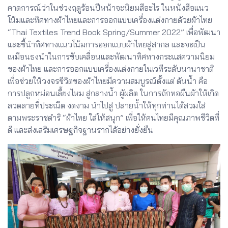
คาดการณ์ว่าในช่วงฤดูร้อนปีหน้าจะนิยมสีอะไร ในหนังสือแนว
โน้มและทิศทางผ้าไทยและการออกแบบเครื่องแต่งกายด้วยผ้าไทย
“Thai Textiles Trend Book Spring/Summer 2022” เพื่อพัฒนา
และชี้นำทิศทางแนวโน้มการออกแบบผ้าไทยสู่สากล และจะเป็น
เหมือนธงนำในการขับเคลื่อนและพัฒนาทิศทางกระแสความนิยม
ของผ้าไทย และการออกแบบเครื่องแต่งกายในเวทีระดับนานาชาติ
เพื่อช่วยให้วงจรชีวิตของผ้าไทยมีความสมบูรณ์ตั้งแต่ ต้นน้ำ คือ
การปลูกหม่อนเลี้ยงไหม สู่กลางน้ำ ผู้ผลิต ในการถักทอผืนผ้าให้เกิด
ลวดลายที่ประณีต งดงาม นำไปสู่ ปลายน้ำให้ทุกท่านได้สวมใส่
ตามพระราชดำริ “ผ้าไทย ใส่ให้สนุก” เพื่อให้คนไทยมีคุณภาพชีวิตที่
ดี และส่งเสริมเศรษฐกิจฐานรากได้อย่างยั่งยืน