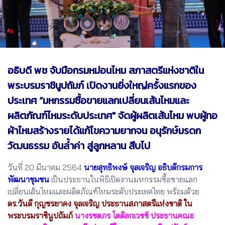
อธิบดี พช จับมือกรมหม่อนไหม สภาสตรีแห่งชาติใน
พระบรมราชินูปถัมภ์ เปิดงานยิ่งใหญ่ครั้งแรกของ
ประเทศ “มหกรรมซื้อขายแลกเปลี่ยนเส้นไหมและ
ผลิตภัณฑ์ไหมระดับประเทศ" จัดผู้ผลิตเส้นไหม พบผู้ทอ
ผ้าไหมสร้างรายได้แก้ไขความยากจน อนุรักษ์มรดก
วัฒนธรรม อันล้ำค่า สู่ลูกหลาน สืบไป
วันที่ 20 มีนาคม 2564
นายสุทธิพงษ์ จุลเจริญ อธิบดีกรมการ
พัฒนาชุมชน
เป็นประธานในพิธีเปิดงานมหกรรมซื้อขายแลก
เปลี่ยนเส้นไหมและผลิตภัณฑ์ไหมระดับประเทศไทย พร้อมด้วย
ดร.วันดี กุญชรยาคง จุลเจริญ ประธานสภาสตรีแห่งชาติ ใน
พระบรมราชินูปถัมภ์
นางรชตภร โตดิลกเวชช์ ประธานคณะ