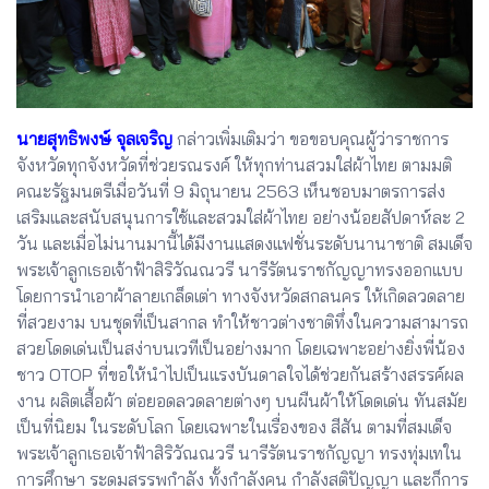
นายสุทธิพงษ์ จุลเจริญ
กล่าวเพิ่มเติมว่า ขอขอบคุณผู้ว่าราชการ
จังหวัดทุกจังหวัดที่ช่วยรณรงค์ ให้ทุกท่านสวมใส่ผ้าไทย ตามมติ
คณะรัฐมนตรีเมื่อวันที่ 9 มิถุนายน 2563 เห็นชอบมาตรการส่ง
เสริมและสนับสนุนการใช้และสวมใส่ผ้าไทย อย่างน้อยสัปดาห์ละ 2
วัน และเมื่อไม่นานมานี้ได้มีงานแสดงแฟชั่นระดับนานาชาติ สมเด็จ
พระเจ้าลูกเธอเจ้าฟ้าสิริวัณณวรี นารีรัตนราชกัญญาทรงออกแบบ
โดยการนำเอาผ้าลายเกล็ดเต่า ทางจังหวัดสกลนคร ให้เกิดลวดลาย
ที่สวยงาม บนชุดที่เป็นสากล ทำให้ชาวต่างชาติทึ่งในความสามารถ
สวยโดดเด่นเป็นสง่าบนเวทีเป็นอย่างมาก โดยเฉพาะอย่างยิ่งพี่น้อง
ชาว OTOP ที่ขอให้นำไปเป็นแรงบันดาลใจได้ช่วยกันสร้างสรรค์ผล
งาน ผลิตเสื้อผ้า ต่อยอดลวดลายต่างๆ บนผืนผ้าให้โดดเด่น ทันสมัย
เป็นที่นิยม ในระดับโลก โดยเฉพาะในเรื่องของ สีสัน ตามที่สมเด็จ
พระเจ้าลูกเธอเจ้าฟ้าสิริวัณณวรี นารีรัตนราชกัญญา ทรงทุ่มเทใน
การศึกษา ระดมสรรพกำลัง ทั้งกำลังคน กำลังสติปัญญา และก็การ