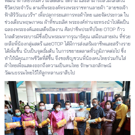
พัฒนาผ้าไทยให้มีความโดดเด่น งดงาม และสามารถสวมใส่ได้ใน
ชีวิตประจำวัน ตามที่พระองค์ทรงพระราชทานลายผ้า “ลายขอเจ้า
ฟ้าสิริวัณณวรีฯ” เพื่อปลุกกระแสการทอผ้าไทย และจัดประกวด ใน
ช่วงเดือนพฤษภาคม ผ้าที่ชนะเลิศ พระองค์ท่านจะทรงนำไปตัดเป็น
ฉลองพระองค์และเสด็จเปิดงาน ศิลปาชีพประทีปไทย OTOP ก้าว
ไกลด้วยพระบารมีซึ่งเป็นพระมหากรุณาธิคุณ เสมือนสายฝน ที่ช่วย
เหลือพี่น้องกลุ่มสตรี และOTOP ได้มีการส่งเสริมอาชีพและสร้างราย
ได้เพิ่มขึ้น นับเป็นจุดเริ่มต้น ในการขยายตลาดทั่วภูมิภาคต่อไป ซึ่ง
ทำให้มีคุณภาพชีวิตที่ดีขึ้น จึงขอเชิญชวนพี่น้องคนไทยร่วมกันใส่
ผ้าไทยเพื่อแสดงออกถึงความเป็นคนไทย รักษาเอกลักษณ์
วัฒนธรรมไทยไว้ให้ลูกหลานเราสืบไป