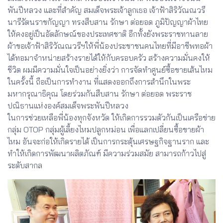
พันปีหลวง และที่สำคัญ สมเด็จพระเจ้าลูกเธอ เจ้าฟ้าสิริวัณณวรี
นารีรัตนราชกัญญา ทรงสืบสาน รักษา ต่อยอด ภูมิปัญญาผ้าไทย
ให้คงอยู่เป็นอัตลักษณ์ของประเทศชาติ อีกทั้งยังพระราชทานลาย
ผ้าขอเจ้าฟ้าสิริวัณณวรีฯให้พี่น้องประชาชนคนไทยที่มีอาชีพทอผ้า
ได้ทอมาจำหน่ายสร้างรายได้ให้กับครอบครัว สร้างความมั่นคงให้
ชีวิต ผมมีความมั่นใจเป็นอย่างยิ่งว่า การจัดทำศูนย์ซื้อขายเส้นไหม
ในครั้งนี้ ถือเป็นการทำงาน ที่แสดงออกถึงการสำนึกในพระ
มหากรุณาธิคุณ โดยร่วมกันสืบสาน รักษา ต่อยอด พระราช
ปณิธานแห่งองค์สมเด็จพระพันปีหลวง
ในการช่วยเหลือพี่น้องทุกจังหวัด ให้เกิดการรวมตัวกันเป็นเครือข่าย
กลุ่ม OTOP กลุ่มผู้เลี้ยงไหมปลูกหม่อน เพื่อแลกเปลี่ยนซื้อขายผ้า
ไหม อันจะก่อให้เกิดรายได้ เป็นการกระตุ้นเศรษฐกิจฐานราก และ
ทำให้เกิดการพัฒนาผลิตภัณฑ์ มีความร่วมสมัย สามารถก้าวไปสู่
ระดับสากล