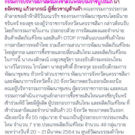
กรรมการบริหารสภาสตรีแห่งชาติในพระบรมราชินูปถัมภ์
นา
ยอัครชญ แก้วอาภรณ์ ผู้เชี่ยวชาญด้านผ้า
คณะกรรมการประกวด
ผ้าลายขอเจ้าฟ้าสิริวัณณวรีฯ ของกรมการพัฒนาชุมชนโดยมีนาย
ชรินทร์ ทองสุข รองผู้ว่าราชการจังหวัดนครราชสีมา กล่าวต้อนรับ
โดยกิจกรรมภายในงาน ประกอบด้วย การจัดแสดงและจำหน่าย
สินค้าผลิตภัณฑ์ไหม และสินค้า OTOP การเดินแบบแฟชั่นผ้าไหม
การสาธิตการทอผ้าไทย รวมถึงการเสวนาการพัฒนาผลิตภัณฑ์ไหม
ไทยสู่สากล และการซื้อขายแลกเปลี่ยนเส้นไหม และผลิตภัณฑ์ไหม
ในการนี้ นางนงลักษณ์ เกตุเวชสุริยา รองอธิบดีกรมหม่อนไหม
นางวิไลวรรณ ไกรโสดา นายสุรศักดิ์ อักษรกุล รองอธิบดีกรมการ
พัฒนาชุมชน หัวหน้าส่วนราชการ พัฒนาการจังหวัดนครราชสีมา
และพัฒนาการจังหวัดทั้ง 20 จังหวัดภาคตะวันออกเฉียงเหนือ
คณะผู้บริหารกรมการพัฒนาชุมชน ผู้ตรวจราชการกรม และคณะ
กรรมการดำเนินงานศูนย์กลางการซื้อขายเส้นไหมนครชัยบุรินทร์
เข้าร่วมพิธี โดยมีผู้ผลิต ผู้ประกอบการเส้นไหม และผลิตภัณฑ์ไหม ที่
เข้าร่วมสาธิตและจำหน่ายสินค้า 20 จังหวัด ของภาคตะวันออก
เฉียงเหนือ ทั้ง 55 กลุ่ม/ราย จำแนกเป็นผู้ประกอบการประเภทเส้น
ไหม จำนวน 7 ราย ประเภทผลิตภัณฑ์ไหม จำนวน 48 กลุ่ม/ราย
ระหว่างวันที่ 20 – 21 มีนาคม 2564 ณ ศูนย์วัฒนธรรมผ้าไหม