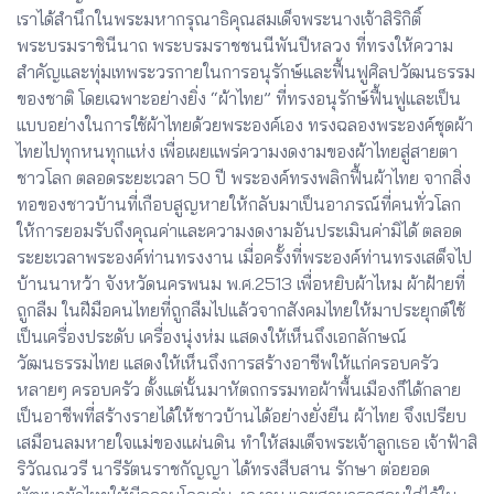
เราได้สำนึกในพระมหากรุณาธิคุณสมเด็จพระนางเจ้าสิริกิติ์
พระบรมราชินีนาถ พระบรมราชชนนีพันปีหลวง ที่ทรงให้ความ
สำคัญและทุ่มเทพระวรกายในการอนุรักษ์และฟื้นฟูศิลปวัฒนธรรม
ของชาติ โดยเฉพาะอย่างยิ่ง “ผ้าไทย” ที่ทรงอนุรักษ์ฟื้นฟูและเป็น
แบบอย่างในการใช้ผ้าไทยด้วยพระองค์เอง ทรงฉลองพระองค์ชุดผ้า
ไทยไปทุกหนทุกแห่ง เพื่อเผยแพร่ความงดงามของผ้าไทยสู่สายตา
ชาวโลก ตลอดระยะเวลา 50 ปี พระองค์ทรงพลิกฟื้นผ้าไทย จากสิ่ง
ทอของชาวบ้านที่เกือบสูญหายให้กลับมาเป็นอาภรณ์ที่คนทั่วโลก
ให้การยอมรับถึงคุณค่าและความงดงามอันประเมินค่ามิได้ ตลอด
ระยะเวลาพระองค์ท่านทรงงาน เมื่อครั้งที่พระองค์ท่านทรงเสด็จไป
บ้านนาหว้า จังหวัดนครพนม พ.ศ.2513 เพื่อหยิบผ้าไหม ผ้าฝ้ายที่
ถูกลืม ในฝีมือคนไทยที่ถูกลืมไปแล้วจากสังคมไทยให้มาประยุกต์ใช้
เป็นเครื่องประดับ เครื่องนุ่งห่ม แสดงให้เห็นถึงเอกลักษณ์
วัฒนธรรมไทย แสดงให้เห็นถึงการสร้างอาชีพให้แก่ครอบครัว
หลายๆ ครอบครัว ตั้งแต่นั้นมาหัตถกรรมทอผ้าพื้นเมืองก็ได้กลาย
เป็นอาชีพที่สร้างรายได้ให้ชาวบ้านได้อย่างยั่งยืน ผ้าไทย จึงเปรียบ
เสมือนลมหายใจแม่ของแผ่นดิน ทำให้สมเด็จพระเจ้าลูกเธอ เจ้าฟ้าสิ
ริวัณณวรี นารีรัตนราชกัญญา ได้ทรงสืบสาน รักษา ต่อยอด