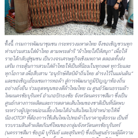
ทั้งนี้
กรมการพัฒนาชุมชน กระทรวงมหาดไทย จึงขอเชิญชวนทุก
ท่านร่วมสวมใส่ผ้าไทย ตามพระดำริ “ผ้าไทยใส่ให้สนุก” เพื่อให้
รายได้กลับสู่ชุมชน เป็นวงจรเศรษฐกิจเชิงมหภาค ตลอดทั้งส่ง
เสริม กระตุ้นการสวมใส่ผ้าไทยให้เป็นที่นิยมในทุกเพศ ทุกวัยและ
ทุกโอกาส เพื่อสืบสาน “อนุรักษ์ศิลป์ผ้าถิ่นไทย ดำรงไว้ในแผ่นดิน”
และขอเชิญเยี่ยมชมการทอผ้า สู่การพัฒนาภูมิปัญญาท้องถิ่น
อย่างยั่งยืน ร่วมอุดหนุนของดีผ้าไหมไทย ณ ศูนย์วัฒนธรรมผ้า
ไหมนครชัยบุรินทร์ อำเภอปักธงชัย จังหวัดนครราชสีมา ซึ่งเป็น
ศูนย์กลางการผลิตและการตลาดเส้นไหมของชาติเป็นที่นัดพบ
ระหว่างผู้ปลูกหม่อนเลี้ยงไหมได้นำเส้นไหมไปจำหน่ายให้พี่
น้องOTOP ที่ต้องการใช้เส้นไหมไปทอผ้าในราคายุติธรรม เป็นที่
รวบรวมสินค้าผลิตภัณฑ์ไหมของกลุ่มจังหวัดนครชัยบุรินทร์
(นครราชสีมา ชัยภูมิ บุรีรัมย์ และสุรินทร์) ซึ่งเป็นศูนย์รวมผู้มีความ