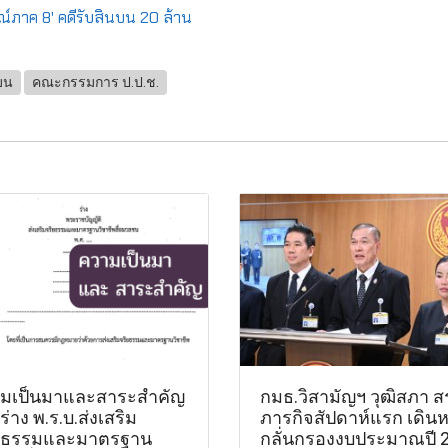
รณ์ภาค 8' คดีรับสินบน 20 ล้าน
บน
คณะกรรมการ ป.ป.ช.
มเป็นมาและสาระสำคัญ
กมธ.วิสามัญฯ วุฒิสภา ส
่าง พ.ร.บ.ส่งเสริม
ภารกิจสัปดาห์แรก เดินห
ยธรรมและมาตรฐาน
กลั่นกรองงบประมาณปี 