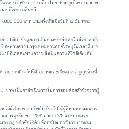
ื่อนไหวทางบัญชีธนาคารกสิกรไทย สาขาภูเก็ตของนาย พ.
ยู่ที่โรงแรมสินทวี
00,000 บาท และครั้งที่สี่เมื่อวันที่ 12 ธันวาคม
่าว ได้แก่ ข้อมูลการเดินทางของจำเลยในช่วงเวลาดัง
าสซี่ สะพานควาย กรุงเทพมหานคร ซึ่งระบุวันเวลาที่นาย
้าบีทีเอสสะพานควาย ซึ่งเป็นสถานที่ใกล้เคียงกับ
ลย รวมถึงคลิปวิดีโอภาพและเสียงและสัญญาจ้างที่
บาท เป็นค่าดำเนินการในการขอปล่อยตัวชั่วคราวผู้
ม่ตั้งใจจะเอาทรัพย์ที่เรียกไปให้ผู้พิพากษาดังกล่าว
ามการทุจริต พ.ศ. 2561 มาตรา 175 และประมวล
หมาย กฎ หรือข้อบังคับ ที่ออกโดยอาศัยอำนาจตาม