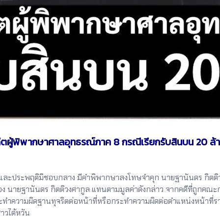
ู้พิพากษาศาลอุทธรณ์ภาค 8 กรณีเรียกรับสินบน 20 ล้าน
ละประพฤติมิชอบกลาง มีคำพิพากษาลงโทษจำคุก นายฐานันดร กิตติวง
นของ นายฐานันดร กิตติวงศากูล แทนตามมูลค่าดังกล่าว จากคดีที่ถูก
ะทำความผิดฐานทุจริตต่อหน้าที่หรือกระทำความผิดต่อตำแหน่งหน้าที่รา
ชาวไต้หวัน