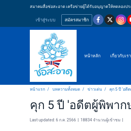
สมาคมสื่อช่อสะอาด เครือข่ายผู้ได้รับอนุญาตให้ทดลอ
เข้าสู่ระบบ
สมัครสมาชิก
หน้าหลัก
เกี่ยวกับเร
หน้าแรก
บทความทั้งหมด
ข่าวเด่น
คุก 5 ปี 'อด
คุก 5 ปี 'อดีตผู้พิ
Last updated: 6 ก.ค. 2566
|
18834 จำนวนผู้เข้าชม
|