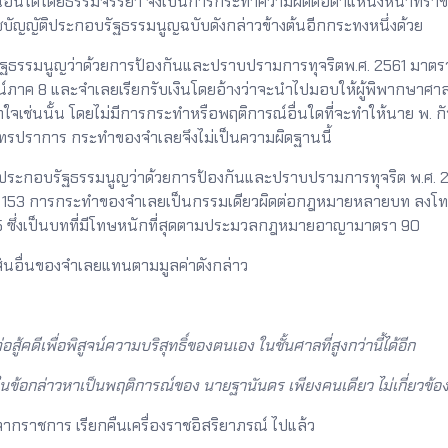
น์อื่นใดโดยธรรมจรรยา จึงเป็นการกระทำความผิดต่อตำแหน่งหน้าที่รา
บัญญัติประกอบรัฐธรรมนูญฉบับดังกล่าวข้างต้นอีกกระทงหนึ่งด้วย
ูญว่าด้วยการป้องกันและปราบปรามการทุจริตพ.ศ. 2561 มาตรา 171 นั
ทธรณ์ภาค 8 และจำเลยเรียกรับเงินโดยอ้างว่าจะนำไปมอบให้ผู้พิพากษาศา
้าใจเช่นนั้น โดยไม่มีการกระทำหรือพฤติการณ์อื่นใดที่จะทำให้นาย พ. ก
มุทรปราการ กระทำของจำเลยจึงไม่เป็นความผิดฐานนี้
อบรัฐธรรมนูญว่าด้วยการป้องกันและปราบปรามการทุจริต พ.ศ. 25
153 การกระทำของจำเลยเป็นกรรมเดียวผิดต่อกฎหมายหลายบท ลงโท
5 ซึ่งเป็นบทที่มีโทษหนักที่สุดตามประมวลกฎหมายอาญามาตรา 90
นอื่นของจำเลยแทนตามมูลค่าดังกล่าว
สู้คดีเพื่อพิสูจน์ความบริสุทธิ์ของตนเอง ในชั้นศาลที่สูงกว่านี้ได้อีก
ในข้อกล่าวหาเป็นพฤติการณ์ของ นายฐานันดร เพียงคนเดียว ไม่เกี่ยวข
กราชการ เรียกคืนเครื่องราชอิสริยาภรณ์ ไปแล้ว