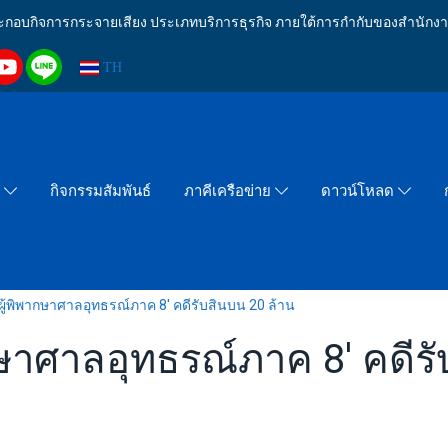
งประกอบกิจการกระจายเสียง ประเภทบริการธุรกิจ ภายใต้การกำกับของสำน
TH
กิจกรรมสัมพันธ์
า
ภาคีเครือข่าย
ดาวน์โหลด
ีตผู้พิพากษาศาลอุทธรณ์ภาค 8' คดีรับสินบน 20 ล้าน
พากษาศาลอุทธรณ์ภาค 8' คดีร