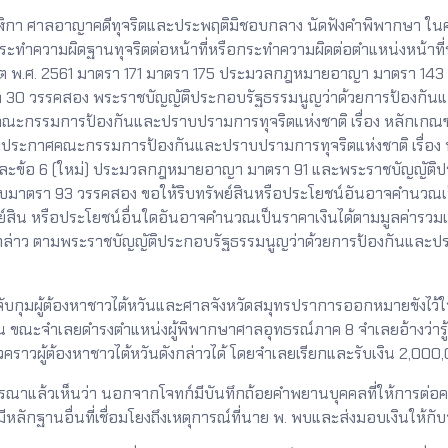
ิกา ศาลอาญาคดีทุจริตและประพฤติมิชอบกลาง นัดฟังคำพิพากษา ในค
ระทำความผิดฐานทุจริตต่อหน้าที่หรือกระทำความผิดต่อตำแหน่งหน้า
ิต พ.ศ. 2561 มาตรา 171 มาตรา 175 ประมวลกฎหมายอาญา มาตรา 143
า 30 วรรคสอง พระราชบัญญัติประกอบรัฐธรรมนูญว่าด้วยการป้องกันแ
กรรมการป้องกันและปราบปรามการทุจริตแห่งชาติ เรื่อง หลักเกณฑ์
และประกาศคณะกรรมการป้องกันและปราบปรามการทุจริตแห่งชาติ เรื่อง 
 และข้อ 6 (ใหม่) ประมวลกฎหมายอาญา มาตรา 91 และพระราชบัญญัติ
บมาตรา 93 วรรคสอง ขอให้ริบทรัพย์สินหรือประโยชน์อันอาจคำนวณเป
ย์สิน หรือประโยชน์อื่นใดอันอาจคำนวณเป็นราคาเงินได้ตามมูลค่ารว
ังกล่าว ตามพระราชบัญญัติประกอบรัฐธรรมนูญว่าด้วยการป้องกันและ
บกุมผู้ต้องหาชาวไต้หวันและศาลจังหวัดสมุทรปราการออกหมายขังไว้ในค
ัน ขณะจำเลยดำรงตำแหน่งผู้พิพากษาศาลอุทธรณ์ภาค 8 จำเลยอ้างว่าร
ั่วคราวผู้ต้องหาชาวไต้หวันดังกล่าวได้ โดยจำเลยเรียกและรับเงิน 2,
เห็นว่า นอกจากโจทก์มีบันทึกถ้อยคำพยานบุคคลที่ให้การต่อคณะผู้
หลักฐานอื่นที่เชื่อมโยงถึงเหตุการณ์ที่นาย พ. พบและส่งมอบเงินให้กับจ