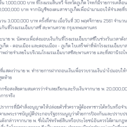
งิน 1,000,000 บาท ที่โรงแรมสินทวี จังหวัดภูเก็ต โจทก์มีรายการเคล
ด 1,000,000 บาท จากบัญชีของตนสาขาภูเก็ตเพื่อนำมามอบให้จำเลยที่รออ
 3,000,000 บาท ครั้งที่สาม เมื่อวันที่ 30 พฤศจิกายน 2561 จำนวน 7,0
กันที่โรงแรมเอ็มบาสซี่ สะพานควาย กรุงเทพมหานคร
พ. นัดพบเพื่อส่งมอบเงินกันที่โรงแรมเอ็มบาสซีในช่วงวันเวลาดังกล
ภูเก็ต - ดอนเมือง และดอนเมือง - ภูเก็ต ใบเสร็จค่าที่พักโรงแรมเอ็มบ
ย ภาพถ่ายจำเลยในบริเวณโรงแรมเอ็มบาสซีสะพานควาย และที่สถานีรถไฟฟ
ดงว่านาย พ. ทำรายการฝากถอนเงินเพื่อรวบรวมเงินนำไปมอบให้จำเ
สุดท้าย
้อสงสัยตามสมควรว่าจำเลยเรียกและรับเงินจากนาย พ. 20,000,000 
การจริง
รที่มีคำสั่งอนุญาตให้ปล่อยตัวชั่วคราวผู้ต้องหาชาวไต้หวันหรือจำเลยไ
ดตามพระราชบัญญัติประกอบรัฐธรรมนูญว่าด้วยการป้องกันและปราบปร
ังกล่าวจากนาย พ. ซึ่งไม่ใช่ทรัพย์สินหรือประโยชน์อันควรได้ตามกฎ