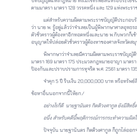
บทบัญญัติแห่งกฎหมาย ทั้งไมใช่ทรัพย์สินหรือประโยช
ตามมาตรา มาตรา 128 วรรคหนึ่ง และ 129 แห่งพระราช
แต่สำหรับความผิดตามพระราชบัญญัติประกอบรัฐธรรมน
ว่า นาย พ. รู้อยู่แล้วว่าจำเลยเป็นผู้พิพากษาศาลอุ
ตัวชั่วคราวผู้ต้องหาอีกทอดหนึ่งและนาย พ.กับพวกก็เข
อนุญาตให้ปล่อยตัวชั่วคราวผู้ต้องหาของศาลจังหวัดส
พิพากษาว่าจำเลยมีความผิดตามพระราชบัญญัติประก
มาตรา 169 มาตรา 175 ประมวลกฎหมายอาญา มาตรา 
ป้องกันและปราบปรามการทุจริต พ.ศ. 2561 มาตรา 13
จำคุก 5 ปี ริบเงิน 20,000,000 บาท หรือทรัพย์สิ
ข้อหาอื่นนอกจากนี้ให้ยก./
อย่างไรก็ดี นายฐานันดร กิตติวงศากูล ยังมีสิทธิ์ต่อ
อนึ่ง สำหรับคดีนี้พฤติการณ์การกระทำความผิด
ปัจจุบัน นายฐานันดร กิตติวงศากูล ก็ถูกไล่ออกจา