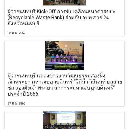
ผู้ว่าฯนนทบุรี Kick-Off การขับเคลื่อนธนาคารขยะ
(Recyclable Waste Bank) ร่วมกับ อปท.ภายใน
จังหวัดนนทบุรี
30 ม.ค. 2567
ผู้ว่าฯนนทบุรี แถลงข่าวงานวัฒนธรรมสองฝั่ง
เจ้าพระยา มหาเจษฎาบดินทร์ “วิถีน้ำ วิถีนนท์ ยลสาย
ชล สองฝั่งเจ้าพระยา สักการะมหาเจษฎาบดินทร์”
ประจำปี 2566
27 มี.ค. 2566