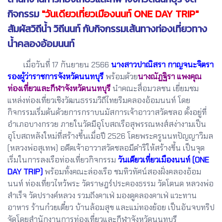
กิจกรรม
"วันเดียวเที่ยวเมืองนนท์ ONE DAY TRIP"
สัมผัสวิถีน้ำ วิถีนนท์ กับกิจกรรมเส้นทางท่องเที่ยวทาง
น้ำคลองอ้อมนนท์
เมื่อวันที่ 17 กันยายน 2566
นางสาวปาณิสรา กาญจนะจิตรา
รองผู้ว่าราชการจังหวัดนนทบุรี
พร้อมด้วย
นางณัฏฐิรา แพงคุณ
ท่องเที่ยวและกีฬาจังหวัดนนทบุรี
นำคณะสื่อมวลชน เยี่ยมชม
แหล่งท่องเที่ยวเชิงวัฒนธรรมวิถีไทยริมคลองอ้อมนนท์ โดย
กิจกรรมเริ่มต้นด้วยการกราบนมัสการเจ้าอาวาสวัดชลอ ตั้งอยู่ที่
อำเภอบางกรวย ภายในวัดมีอุโบสถเรือสุพรรณหงส์สง่างามเป็น
อุโบสถหลังใหม่ที่สร้างขึ้นเมื่อปี 2526 โดยพระครูนนทปัญญาวิมล
(หลวงพ่อสุเทพ) อดีตเจ้าอาวาสวัดชลอมีดำริให้สร้างขึ้น เป็นจุด
เริ่มในการลงเรือท่องเที่ยวกิจกรรม
วันเดียวเที่ยวเมืองนนท์ (ONE
DAY TRIP)
พร้อมทั้งคณะล่องเรือ ชมทิวทัศน์สองฝั่งคลองอ้อม
นนท์ ท่องเที่ยวไหว้พระ วัดราษฎร์ประคองธรรม วัดโตนด หลวงพ่อ
สำเร็จ วัดปรางค์หลวง รวมถึงคาเฟ่ มองดูคลองคาเฟ่ แวะทาน
อาหาร ร้านก๋วยเตี๋ยว บ้านล้อมสุข และแม่ทองย้อย เป็นอันจบทริป
จัดโดยสำนักงานการท่องเที่ยวและกีฬาจังหวัดนนทบุรี