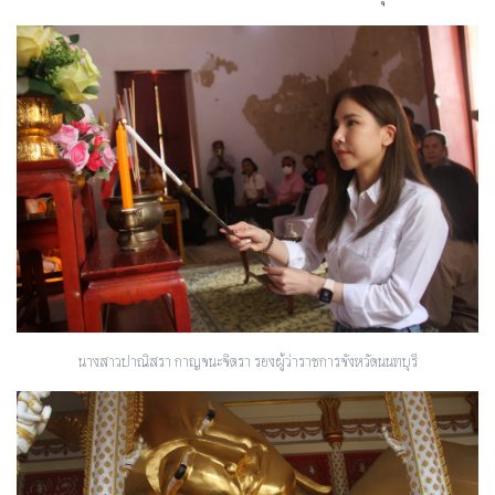
นางสาวปาณิสรา กาญจนะจิตรา รองผู้ว่าราชการจังหวัดนนทบุรี