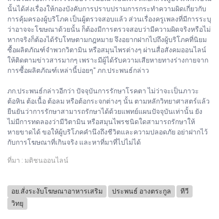
นั้นได้ส่งเรื่องให้กองบังคับการปราบปรามการกระทำความผิดเกี่ยวกับ
การคุ้มครองผู้บริโภค เป็นผู้ตรวจสอบแล้ว ส่วนเรื่องครูเพลงที่มีการระบุ
ว่าอาจจะโฆษณาด้วยนั้น ก็ต้องมีการตรวจสอบว่ามีความผิดจริงหรือไม่
หากจริงก็ต้องได้รับโทษตามกฎหมาย จึงอยากฝากไปถึงผู้บริโภคที่นิยม
ซื้อผลิตภัณฑ์จำพวกวิตามิน หรือสมุนไพรต่างๆ ผ่านสื่อสังคมออนไลน์
ให้ติดตามข่าวสารมากๆ เพราะมีผู้ได้รับความเสียหายทางร่างกายจาก
การซื้อผลิตภัณฑ์เหล่านี้บ่อยๆ" ภก.ประพนธ์กล่าว
ภก.ประพนธ์กล่าวอีกว่า ปัจจุบันการรักษาโรคตา ไม่ว่าจะเป็นภาวะ
ต้อหิน ต้อเนื้อ ต้อลม หรือต้อกระจกต่างๆ นั้น ตามหลักวิทยาศาสตร์แล้ว
ยืนยันว่าการรักษาสามารถรักษาได้ด้วยแพทย์แผนปัจจุบันเท่านั้น ยัง
ไม่มีการทดลองว่ามีวิตามิน หรือสมุนไพรชนิดใดสามารถรักษาให้
หายขาดได้ ขอให้ผู้บริโภคคำนึงถึงชีวิตและความปลอดภัย อย่าฝากไว้
กับการโฆษณาที่เกินจริง และหาที่มาที่ไปไม่ได้
ที่มา : มติชนออนไลน์
อย.สั่งระงับโฆษณาอาหารเสริม
ประพนธ์ อางตระกูล
ทีวี
วิทยุ